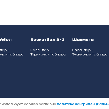
ейбол
Баскетбол 3×3
Шахматы
дарь
Календарь
Календарь
рная таблица
Турнирная таблица
Турнирная таблица
Политика
пального округа
 использует cookies согласно
политике конфиденциальн
конфиденциальности