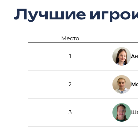
Лучшие игро
Место
1
Ан
2
Мо
3
Ша