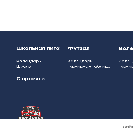
Школьная лига
Футзал
Вол
Календарь
Календарь
Кален
Школы
Турнирная таблица
Турни
О проекте
О школьной лиге
© 2025, Школьная лига муници
Сайт
Истра