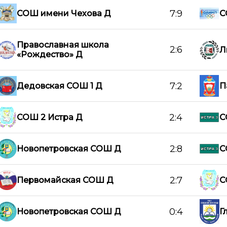
7:9
СОШ имени Чехова Д
С
Православная школа
2:6
Л
«Рождество» Д
7:2
Дедовская СОШ 1 Д
П
2:4
СОШ 2 Истра Д
С
2:8
Новопетровская СОШ Д
С
2:7
Первомайская СОШ Д
С
0:4
Новопетровская СОШ Д
Г