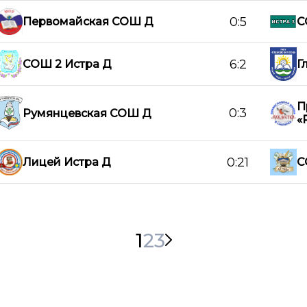
0:5
Первомайская СОШ Д
С
6:2
СОШ 2 Истра Д
Г
П
0:3
Румянцевская СОШ Д
«
0:21
Лицей Истра Д
С
1
2
3