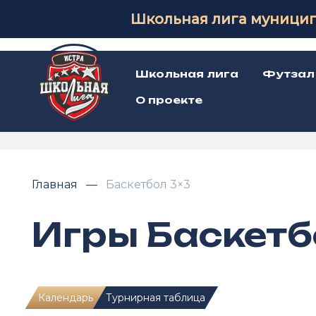
Школьная лига муницип
Школьная лига
Футзал
О проекте
Главная
Баскетбол 3×3
Игры Баскетб
Календарь
Турнирная таблица