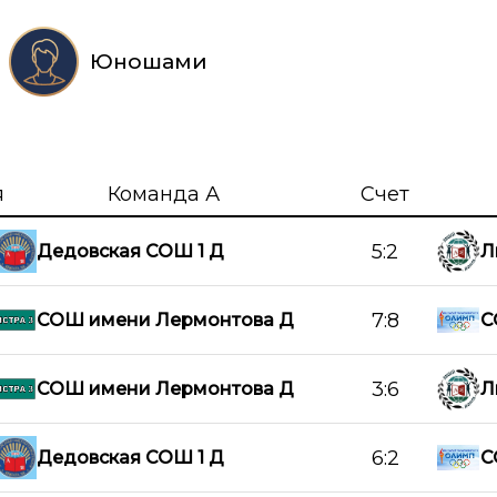
Юношами
я
Команда А
Счет
5:2
Дедовская СОШ 1 Д
Л
7:8
СОШ имени Лермонтова Д
С
3:6
СОШ имени Лермонтова Д
Л
6:2
Дедовская СОШ 1 Д
С