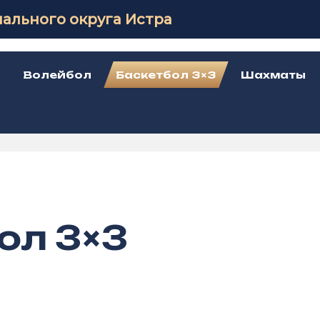
ального округа Истра
Волейбол
Баскетбол 3×3
Шахматы
ол 3×3