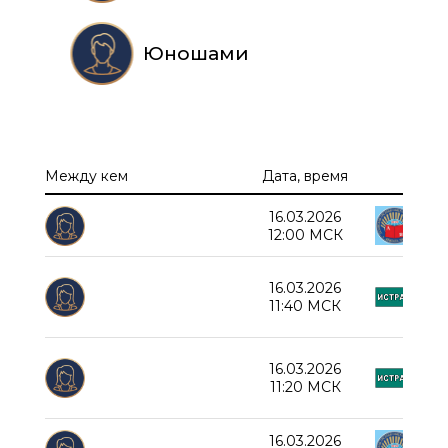
Юношами
Между кем
Дата, время
16.03.2026
Дед
12:00 МСК
СОШ
16.03.2026
11:40 МСК
Д
СОШ
16.03.2026
11:20 МСК
Д
16.03.2026