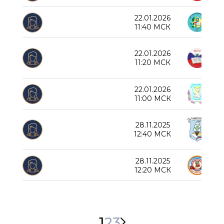
22.01.2026
Нов
11:40 МСК
22.01.2026
Пер
11:20 МСК
22.01.2026
СОШ
11:00 МСК
28.11.2025
Рум
12:40 МСК
28.11.2025
Лиц
12:20 МСК
1
2
3