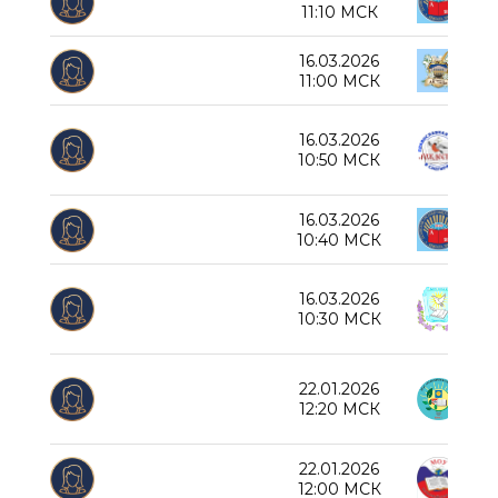
Дед
11:10 МСК
16.03.2026
СОШ
11:00 МСК
Пра
16.03.2026
10:50 МСК
«Ро
16.03.2026
Дед
10:40 МСК
16.03.2026
СОШ
10:30 МСК
22.01.2026
Нов
12:20 МСК
22.01.2026
Пер
12:00 МСК