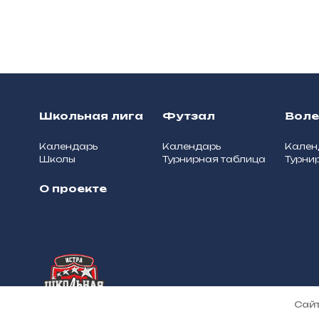
Школьная лига
Футзал
Вол
Календарь
Календарь
Кален
Школы
Турнирная таблица
Турни
О проекте
О школьной лиге
© 2025, Школьная лига муници
Сайт
Истра