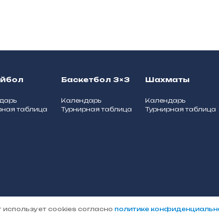
ейбол
Баскетбол 3×3
Шахматы
дарь
Календарь
Календарь
рная таблица
Турнирная таблица
Турнирная таблица
Политика
пального округа
 использует cookies согласно
политике конфиденциальн
конфиденциальности