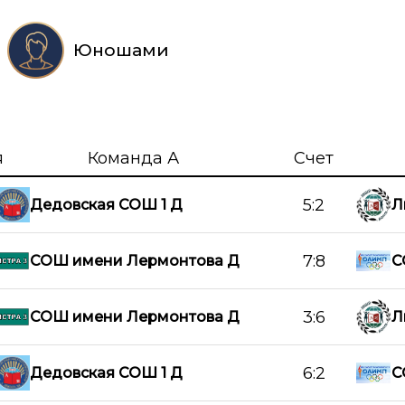
Юношами
я
Команда А
Счет
5:2
Дедовская СОШ 1 Д
Л
7:8
СОШ имени Лермонтова Д
С
3:6
СОШ имени Лермонтова Д
Л
6:2
Дедовская СОШ 1 Д
С