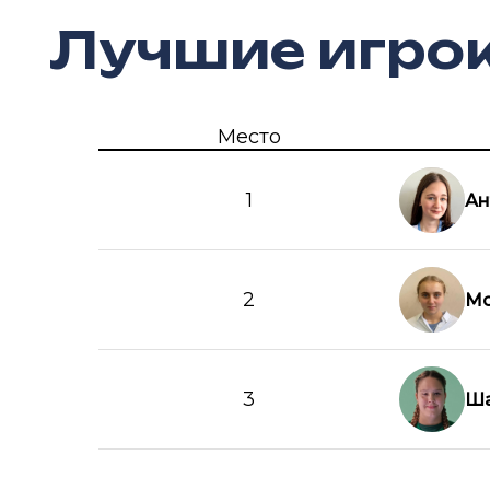
Лучшие игро
Место
1
Ан
2
Мо
3
Ша