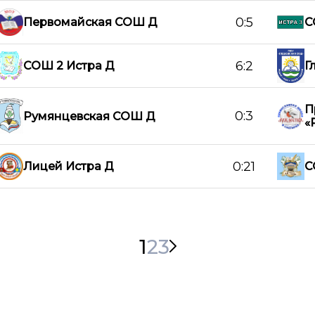
0:5
Первомайская СОШ Д
С
6:2
СОШ 2 Истра Д
Г
П
0:3
Румянцевская СОШ Д
«
0:21
Лицей Истра Д
С
1
2
3