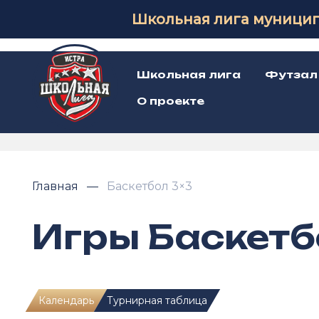
Школьная лига муницип
Школьная лига
Футзал
О проекте
Главная
Баскетбол 3×3
Игры Баскетб
Календарь
Турнирная таблица