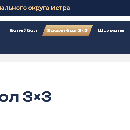
ального округа Истра
Волейбол
Баскетбол 3×3
Шахматы
ол 3×3