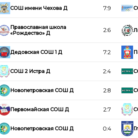
7:9
СОШ имени Чехова Д
С
Православная школа
2:6
Л
«Рождество» Д
7:2
Дедовская СОШ 1 Д
П
2:4
СОШ 2 Истра Д
С
2:8
Новопетровская СОШ Д
С
2:7
Первомайская СОШ Д
С
0:4
Новопетровская СОШ Д
Г