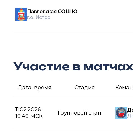
Павловская СОШ Ю
г.о. Истра
Участие в матча
Дата, время
Стадия
Коман
11.02.2026
Д
Групповой этап
10:40 МСК
Д