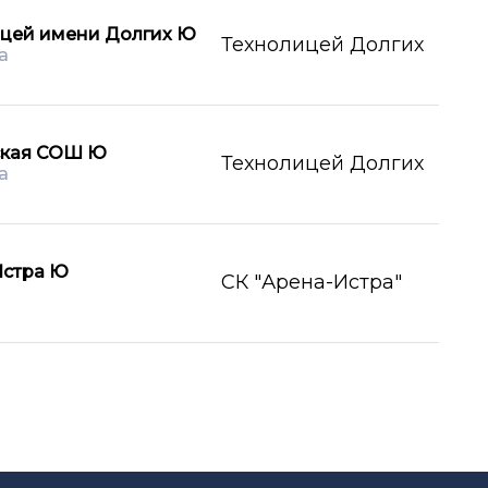
цей имени Долгих Ю
Технолицей Долгих
а
ская СОШ Ю
Технолицей Долгих
а
Истра Ю
СК "Арена-Истра"