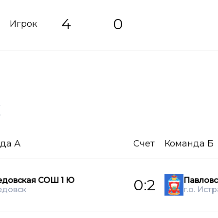
4
0
Игрок
х
да А
Счет
Команда Б
едовская СОШ 1 Ю
Павлов
0:2
едовск
г.о. Истр