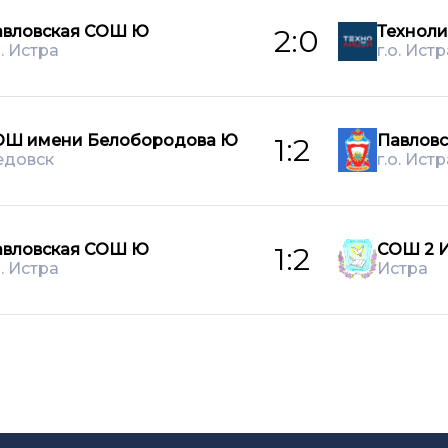
авловская СОШ Ю
Техноли
2:0
о. Истра
г.о. Истр
ОШ имени Белобородова Ю
Павлов
1:2
едовск
г.о. Истр
авловская СОШ Ю
СОШ 2 
1:2
о. Истра
Истра