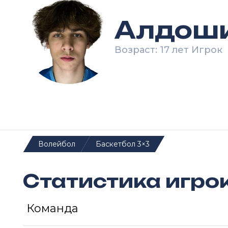
Алдош
Возраст: 17 лет Игрок
Волейбол
Баскетбол 3×3
Статистика игро
Команда