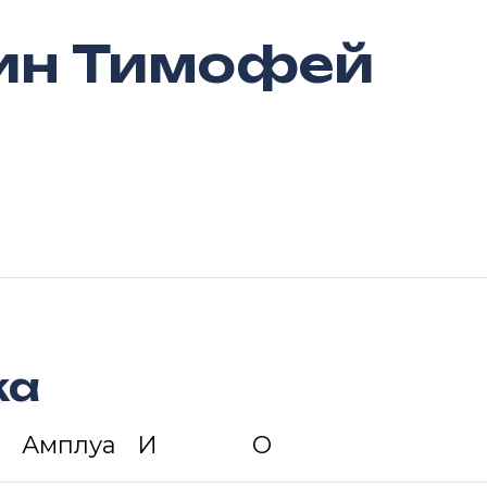
ин Тимофей
ка
Амплуа
И
О