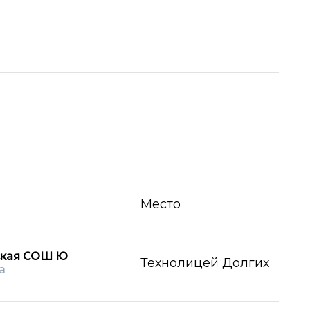
Место
ская СОШ Ю
Технолицей Долгих
а