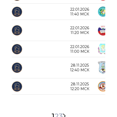
22.01.2026
Нов
11:40 МСК
22.01.2026
Пер
11:20 МСК
22.01.2026
СОШ
11:00 МСК
28.11.2025
Рум
12:40 МСК
28.11.2025
Лиц
12:20 МСК
1
2
3