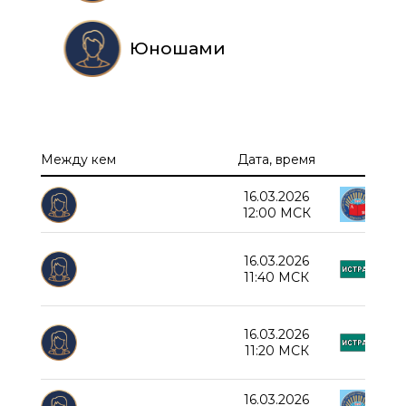
Юношами
Между кем
Дата, время
16.03.2026
Дед
12:00 МСК
СОШ
16.03.2026
11:40 МСК
Д
СОШ
16.03.2026
11:20 МСК
Д
16.03.2026