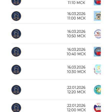
Дед
11:10 МСК
16.03.2026
СОШ
11:00 МСК
Пра
16.03.2026
10:50 МСК
«Ро
16.03.2026
Дед
10:40 МСК
16.03.2026
СОШ
10:30 МСК
22.01.2026
Нов
12:20 МСК
22.01.2026
Пер
12:00 МСК