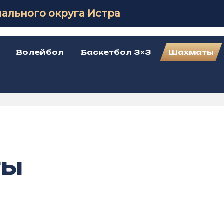
ального округа Истра
Волейбол
Баскетбол 3×3
Шахматы
ты