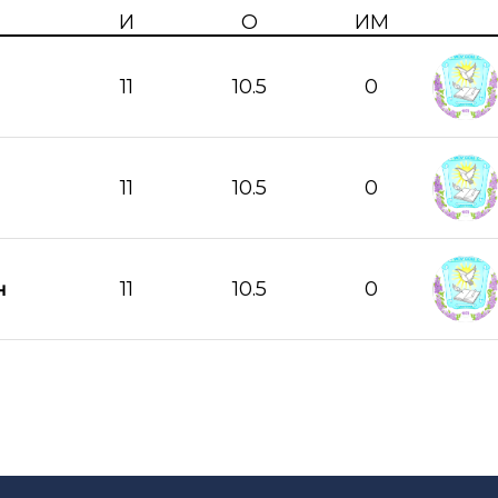
И
О
ИМ
11
10.5
0
11
10.5
0
11
10.5
0
н