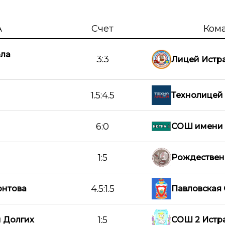
А
Счет
Ком
ола
3:3
Лицей Истр
1.5:4.5
Технолицей
6:0
СОШ имени 
1:5
Рождествен
4.5:1.5
нтова
Павловская
1:5
 Долгих
СОШ 2 Истр