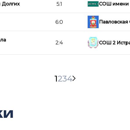
5:1
 Долгих
СОШ имени 
6:0
Павловская
ола
2:4
СОШ 2 Истр
1
2
3
4
ки