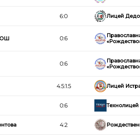
6:0
Лицей Дедо
Православн
0:6
СОШ
«Рождество
Православн
0:6
«Рождество
4.5:1.5
Лицей Истр
0:6
Технолицей
4:2
нтова
Рождествен