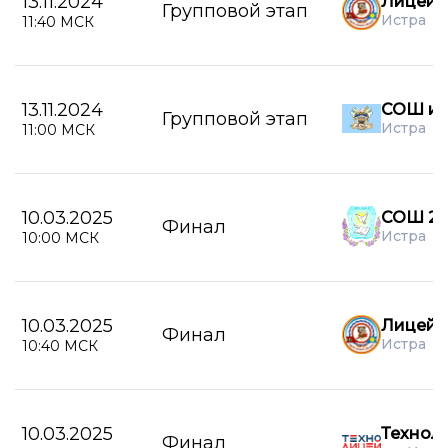
13.11.2024
Лицей г
Групповой этап
Истра
11:40 МСК
13.11.2024
СОШ им
Групповой этап
Истра
11:00 МСК
10.03.2025
СОШ 2 г
Финал
Истра
10:00 МСК
10.03.2025
Лицей г
Финал
Истра
10:40 МСК
10.03.2025
Технол
Финал