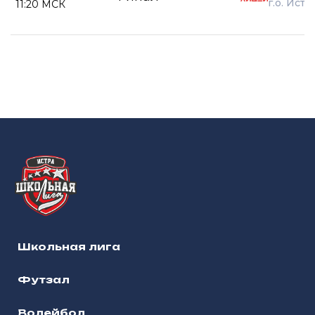
г.о. Истр
11:20 МСК
Школьная лига
Футзал
Волейбол