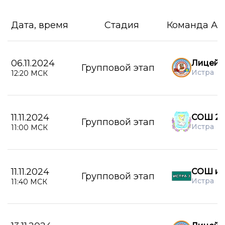
Дата, время
Стадия
Команда А
06.11.2024
Лицей г
Групповой этап
Истра
12:20 МСК
11.11.2024
СОШ 2 г
Групповой этап
Истра
11:00 МСК
11.11.2024
СОШ им
Групповой этап
Истра
11:40 МСК