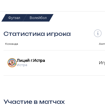
Футзал
Волейбол
Статистика игрока
Команда
Амп
Лицей г.Истра
Иг
Истра
Участие в матчах