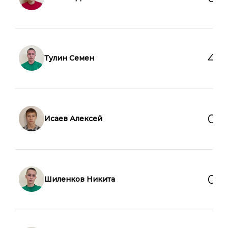
4
0
Тулин Семен
0
0
Исаев Алексей
0
0
Шиленков Никита