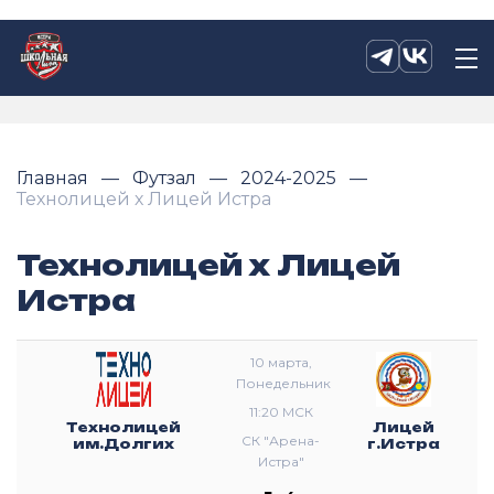
Главная
Футзал
2024-2025
Технолицей х Лицей Истра
Технолицей х Лицей
Истра
10 марта,
Понедельник
11:20 МСК
Технолицей
Лицей
СК "Арена-
им.Долгих
г.Истра
Истра"