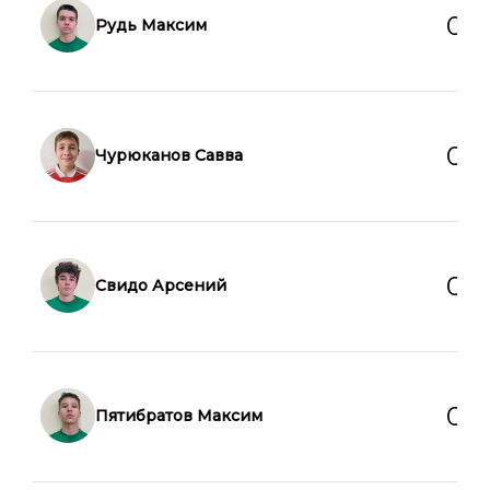
0
0
Рудь Максим
0
0
Чурюканов Савва
0
0
Свидо Арсений
0
0
Пятибратов Максим