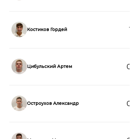
1
0
Костиков Гордей
0
0
Цибульский Артем
0
0
Остроухов Александр