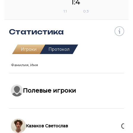
1:4
1:1
0:3
Статистика
Игроки
Протокол
Фамилия, Имя
Г
П
Ж
Полевые игроки
0
0
Казаков Светослав