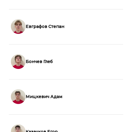
Евграфов Степан
Бончев Глеб
Мицкевич Адам
Казачков Егор