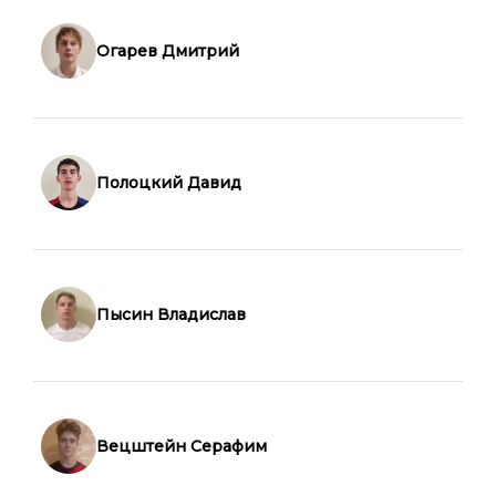
Огарев Дмитрий
Полоцкий Давид
Пысин Владислав
Вецштейн Серафим