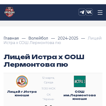
Главная
Волейбол
2024-2025
Лицей
Истра х СОШ Лермонтова пю
Лицей Истра х СОШ
Лермонтова пю
12 марта,
Среда
11:30 МСК
Лицей г.Истра
СОШ
СК
юноши
им.Лермонтова
юноши
"Арена-
Истра"