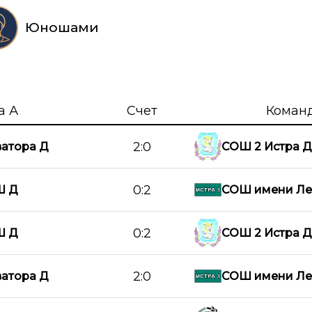
Юношами
а А
Счет
Коман
2:0
атора Д
СОШ 2 Истра Д
0:2
Ш Д
СОШ имени Ле
0:2
Ш Д
СОШ 2 Истра Д
2:0
атора Д
СОШ имени Ле