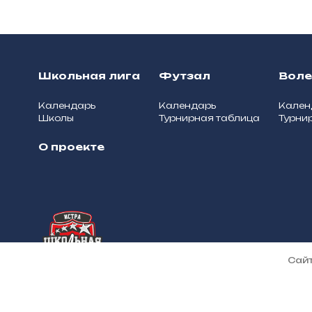
Школьная лига
Футзал
Вол
Календарь
Календарь
Кален
Школы
Турнирная таблица
Турни
О проекте
О школьной лиге
© 2025, Школьная лига муници
Сайт
Истра