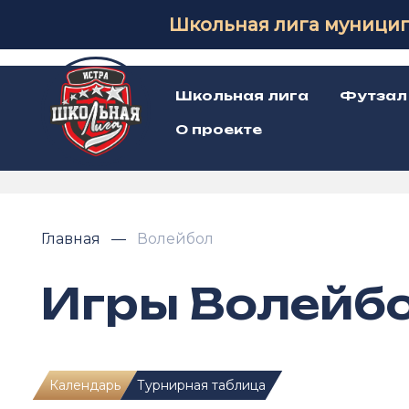
Школьная лига муницип
Школьная лига
Футзал
О проекте
Главная
Волейбол
Игры Волейб
Календарь
Турнирная таблица