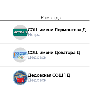
Команда
СОШ имени Лермонтова Д
Истра
СОШ имени Доватора Д
Дедовск
Дедовская СОШ 1 Д
Дедовск