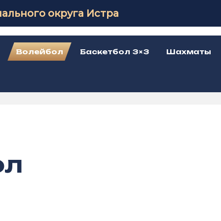
ального округа Истра
Волейбол
Баскетбол 3×3
Шахматы
ол