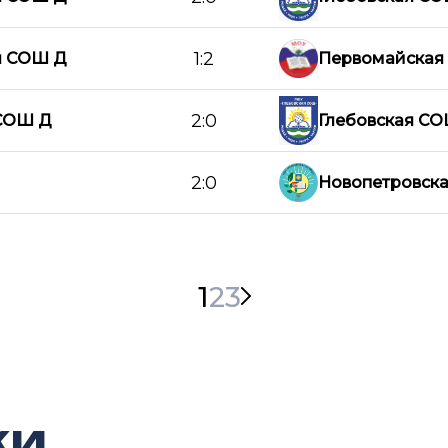
1:2
я СОШ Д
Первомайская
2:0
СОШ Д
Глебовская С
2:0
Новопетровск
1
2
3
ки