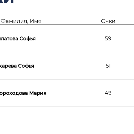
Фамилия, Имя
Очки
59
латова Софья
51
харева Софья
49
ороходова Мария