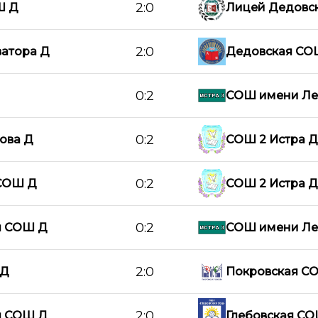
2:0
Ш Д
Лицей Дедовс
2:0
атора Д
Дедовская СОШ
0:2
СОШ имени Ле
0:2
ова Д
СОШ 2 Истра Д
0:2
СОШ Д
СОШ 2 Истра Д
0:2
я СОШ Д
СОШ имени Ле
2:0
 Д
Покровская С
2:0
я СОШ Д
Глебовская С