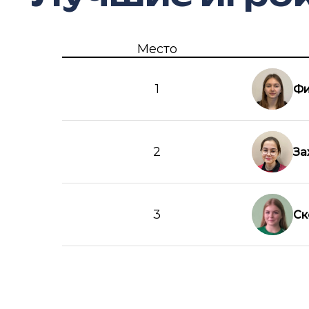
Место
1
Фи
2
За
3
Ск