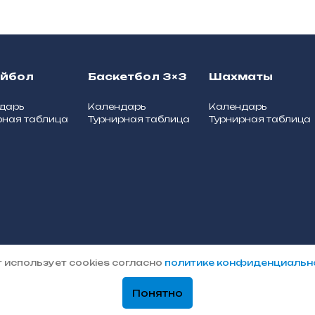
ейбол
Баскетбол 3×3
Шахматы
дарь
Календарь
Календарь
рная таблица
Турнирная таблица
Турнирная таблица
Политика
пального округа
 использует cookies согласно
политике конфиденциальн
конфиденциальности
Понятно