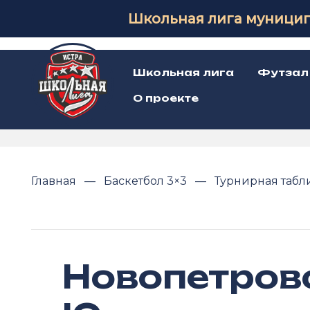
Школьная лига муницип
Школьная лига
Футзал
О проекте
Главная
Баскетбол 3×3
Турнирная таб
Новопетров