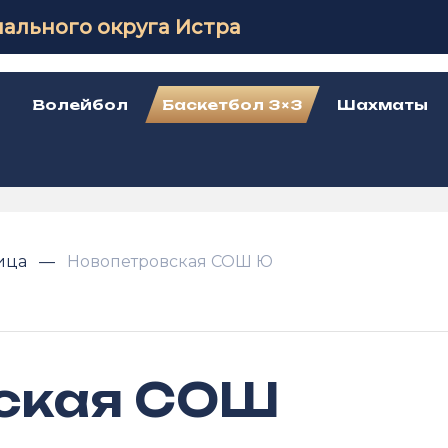
ального округа Истра
Волейбол
Баскетбол 3×3
Шахматы
лица
Новопетровская СОШ Ю
ская СОШ