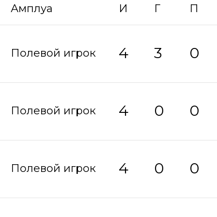
Амплуа
И
Г
П
4
3
0
Полевой игрок
4
0
0
Полевой игрок
4
0
0
Полевой игрок