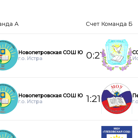
анда А
Счет
Команда Б
Новопетровская СОШ Ю
С
0:21
г.о. Истра
И
Новопетровская СОШ Ю
П
1:21
г.о. Истра
г.