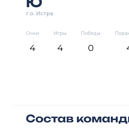
Ю
г.о. Истра
Очки
Игры
Победы
Пора
4
4
0
Состав коман