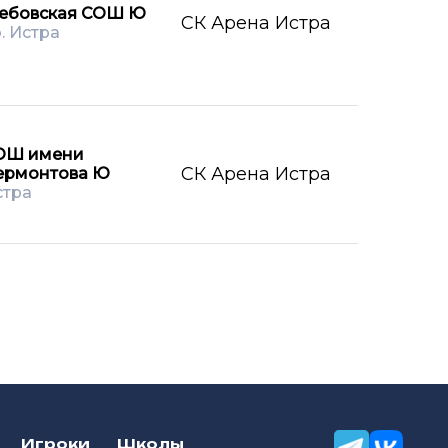
лебовская СОШ Ю
СК Арена Истра
о. Истра
ОШ имени
СК Арена Истра
ермонтова Ю
стра
Игроки
Школы