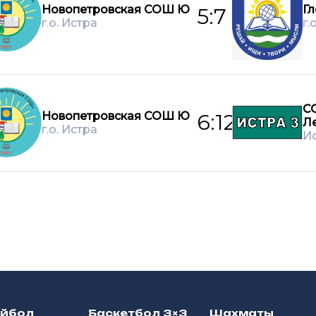
Новопетровская СОШ Ю
Г
5:7
г.о. Истра
г.
С
Новопетровская СОШ Ю
6:12
Л
г.о. Истра
И
ейбол
Баскетбол 3×3
Шахматы