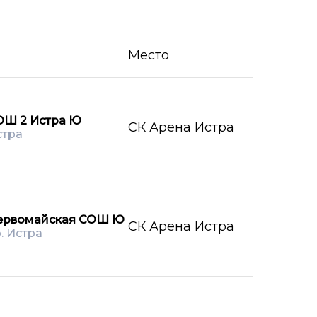
Место
ОШ 2 Истра Ю
СК Арена Истра
стра
ервомайская СОШ Ю
СК Арена Истра
о. Истра