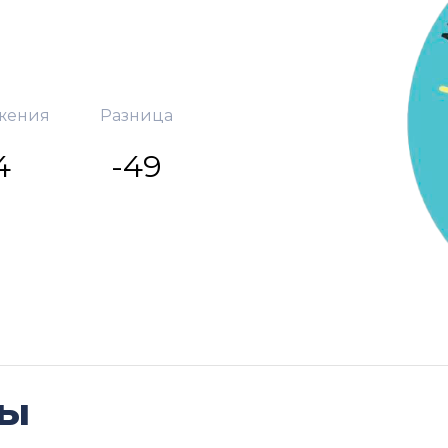
жения
Разница
4
-49
ды