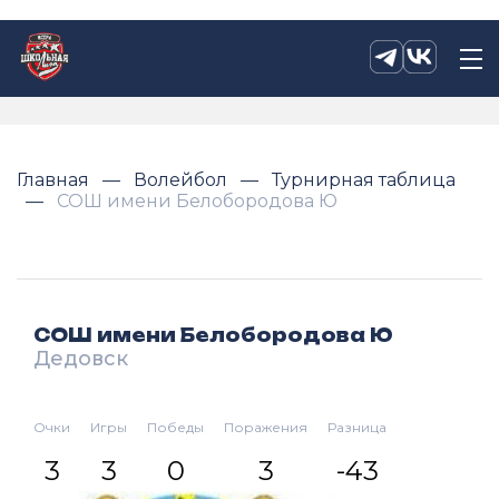
Главная
Волейбол
Турнирная таблица
СОШ имени Белобородова Ю
СОШ имени Белобородова Ю
Дедовск
Очки
Игры
Победы
Поражения
Разница
3
3
0
3
-43