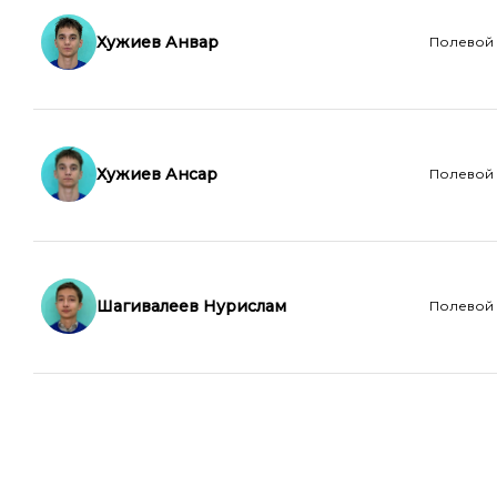
Хужиев Анвар
Полевой
Хужиев Ансар
Полевой
Шагивалеев Нурислам
Полевой