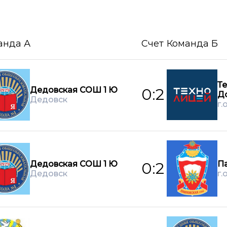
анда А
Счет
Команда Б
Т
Дедовская СОШ 1 Ю
0:2
Д
Дедовск
г.
Дедовская СОШ 1 Ю
П
0:2
Дедовск
г.