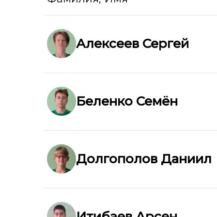
Алексеев Сергей
Беленко Семён
Долгополов Даниил
Итибаев Арсен