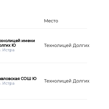
Место
ехнолицей имени
Технолицей Долгих
олгих Ю
о. Истра
авловская СОШ Ю
Технолицей Долгих
о. Истра