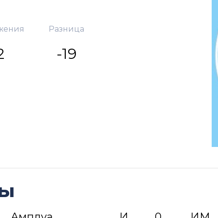
жения
Разница
2
-19
ды
Амплуа
И
0
ИМ