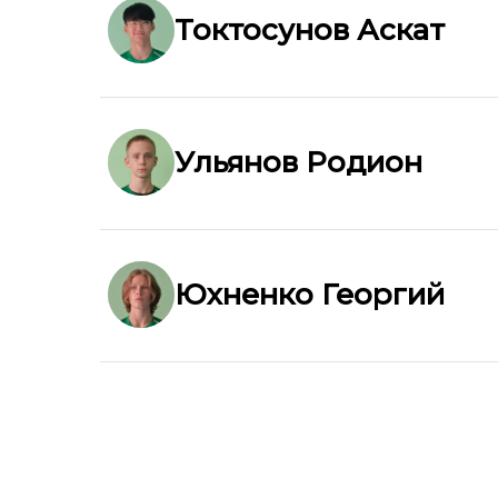
Токтосунов Аскат
Ульянов Родион
Юхненко Георгий