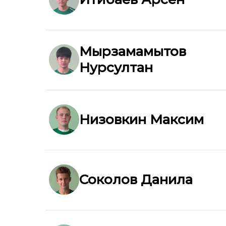
Мырзамамытов
Нурсултан
Низовкин Максим
Соколов Данила