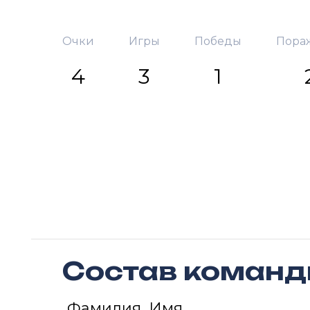
Очки
Игры
Победы
Пора
4
3
1
Состав коман
Фамилия, Имя