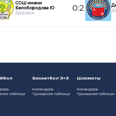
СОШ имени
Д
0:2
Белобородова Ю
Д
Дедовск
ейбол
Баскетбол 3×3
Шахматы
дарь
Календарь
Календарь
рная таблица
Турнирная таблица
Турнирная таблица