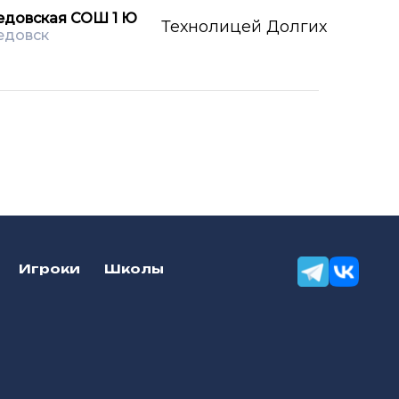
едовская СОШ 1 Ю
Технолицей Долгих
едовск
Игроки
Школы