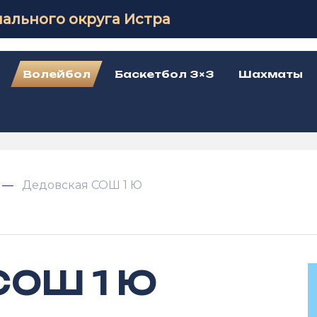
ального округа Истра
Волейбол
Баскетбол 3×3
Шахматы
Дедовская СОШ 1 Ю
СОШ 1 Ю