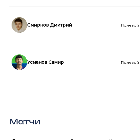
Смирнов Дмитрий
Полевой
Усманов Самир
Полевой
Матчи