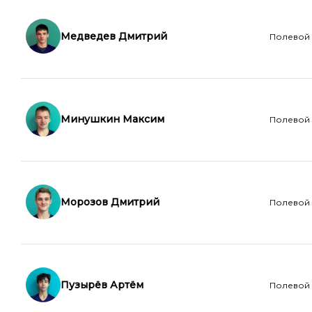
Медведев Дмитрий
Полевой
Минушкин Максим
Полевой
Морозов Дмитрий
Полевой
Пузырёв Артём
Полевой