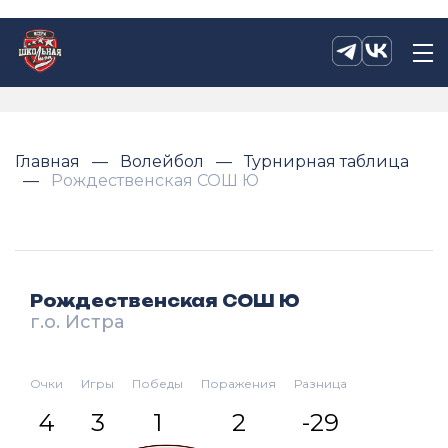
Главная
Волейбол
Турнирная таблица
Рождественская СОШ Ю
Рождественская СОШ Ю
г.о. Истра
Очки
Игры
Победы
Поражения
Разница
4
3
1
2
-29