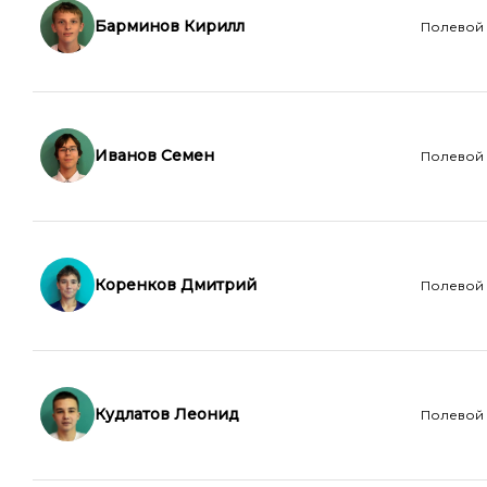
Барминов Кирилл
Полевой
Иванов Семен
Полевой
Коренков Дмитрий
Полевой
Кудлатов Леонид
Полевой