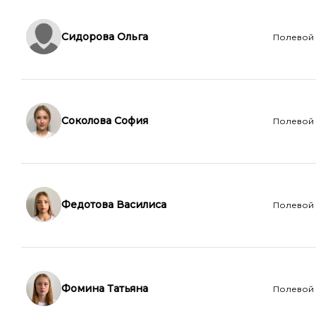
Сидорова Ольга
Полевой
Соколова София
Полевой
Федотова Василиса
Полевой
Фомина Татьяна
Полевой