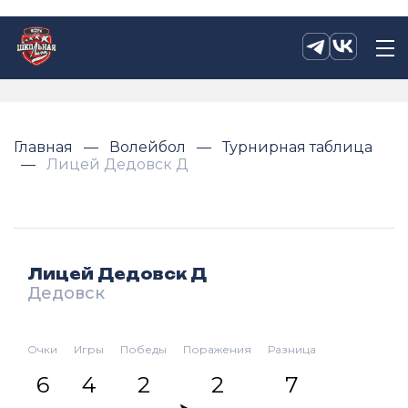
Главная
Волейбол
Турнирная таблица
Лицей Дедовск Д
Лицей Дедовск Д
Дедовск
Очки
Игры
Победы
Поражения
Разница
6
4
2
2
7