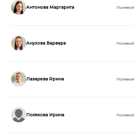
Антонова Маргарита
Полевой
Анухова Варвара
Полевой
Лазарева Ярина
Полевой
Полякова Ирина
Полевой