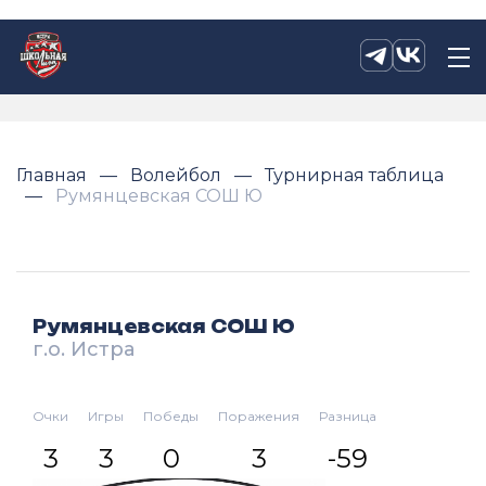
Главная
Волейбол
Турнирная таблица
Румянцевская СОШ Ю
Румянцевская СОШ Ю
г.о. Истра
Очки
Игры
Победы
Поражения
Разница
3
3
0
3
-59