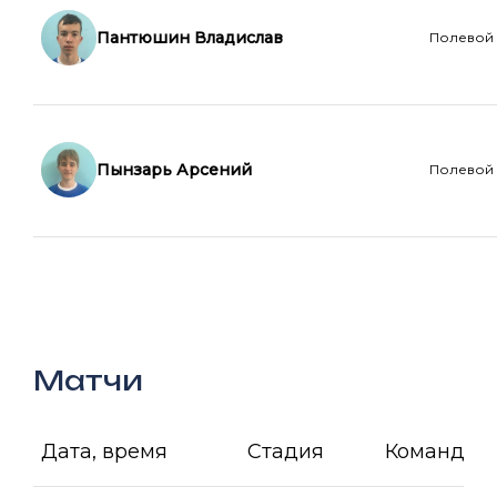
Пантюшин Владислав
Полевой
Пынзарь Арсений
Полевой
Матчи
Дата, время
Стадия
Команда А