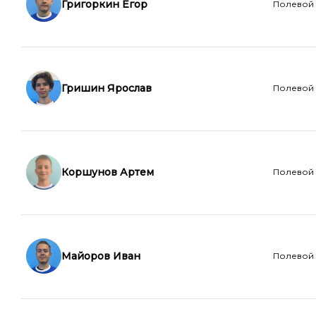
Григоркин Егор
Полевой
Гришин Ярослав
Полевой
Коршунов Артем
Полевой
Майоров Иван
Полевой