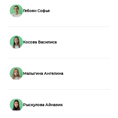
Гебоян Софья
Косова Василиса
Малыгина Ангелина
Рыскулова Айназик