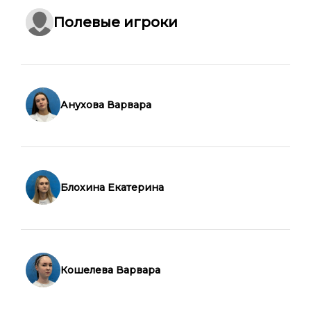
Полевые игроки
Анухова Варвара
Блохина Екатерина
Кошелева Варвара