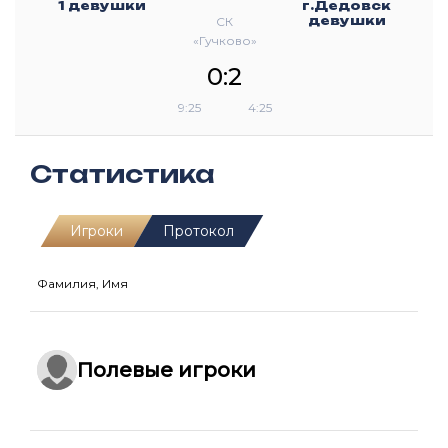
1 девушки
г.Дедовск
девушки
СК
«Гучково»
0:2
9:25
4:25
Статистика
Игроки
Протокол
Фамилия, Имя
Полевые игроки