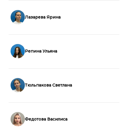
Лазарева Ярина
Репина Ульяна
Тюльпакова Светлана
Федотова Василиса