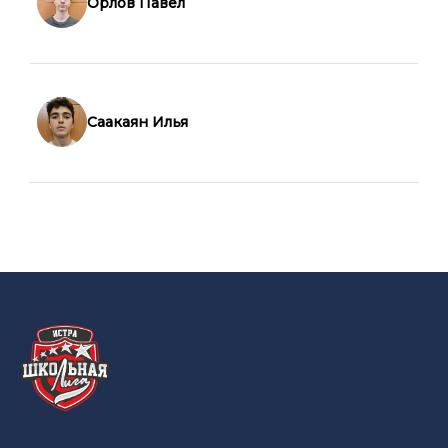
Орлов Павел
Саакаян Илья