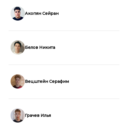
Акопян Сейран
Белов Никита
Вецштейн Серафим
Грачев Илья