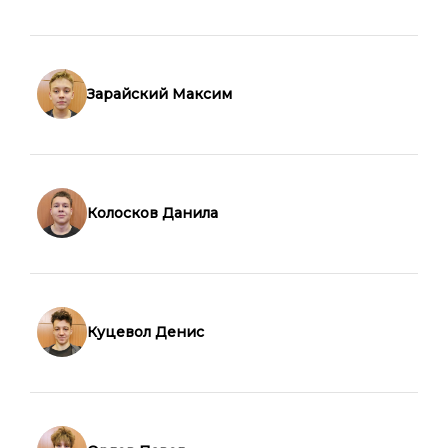
Зарайский Максим
Колосков Данила
Куцевол Денис