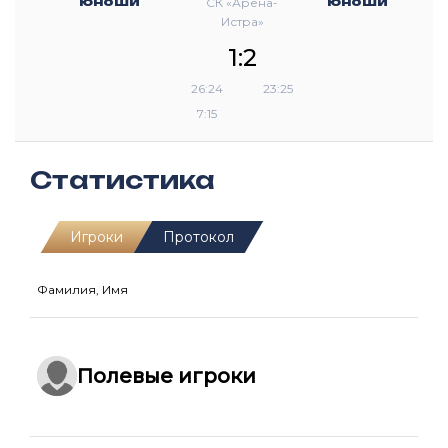
юноши
юноши
СК «Арена-
Истра»
1:2
26:24
23:25
7:15
Статистика
Игроки
Протокол
Фамилия, Имя
Полевые игроки