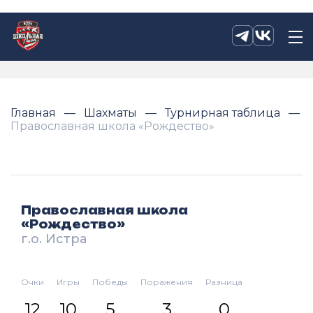
Главная
Шахматы
Турнирная таблица
Православная школа «Рождество»
Православная школа
«Рождество»
г.о. Истра
Очки
Игры
Победы
Поражения
Разница
12
10
5
3
0