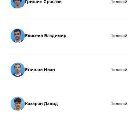
Гришин Ярослав
Полевой
Елисеев Владимир
Полевой
Епишов Иван
Полевой
Казарян Давид
Полевой