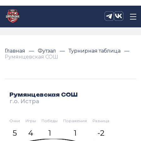
Главная
Футзал
Турнирная таблица
Румянцевская СОШ
Румянцевская СОШ
г.о. Истра
Очки
Игры
Победы
Поражения
Разница
5
4
1
1
-2