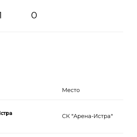
1
0
Место
стра
СК "Арена-Истра"