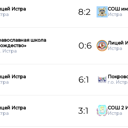
цей Истра
СОШ им
8:2
стра
Истра
равославная школа
Лицей И
0:6
Рождество»
Истра
о. Истра
цей Истра
Покров
6:1
стра
г.о. Истр
цей Истра
СОШ 2 И
3:1
стра
Истра