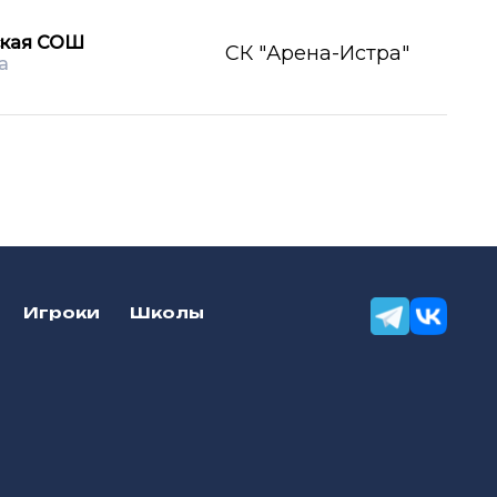
ская СОШ
СК "Арена-Истра"
а
Игроки
Школы