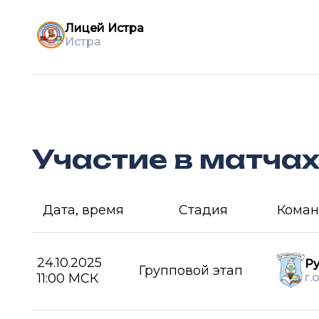
Лицей Истра
Истра
Участие в матча
Дата, время
Стадия
Коман
24.10.2025
Р
Групповой этап
11:00 МСК
г.