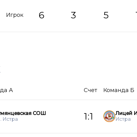
6
3
5
Игрок
х
да А
Счет
Команда Б
умянцевская СОШ
Лицей И
1:1
о. Истра
Истра