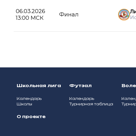
06.03.2026
Ли
Финал
13:00 МСК
И
Школьная лига
Футзал
Вол
Календарь
Календарь
Кален
Школы
Турнирная таблица
Турни
О проекте