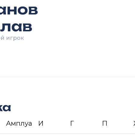
анов
лав
ой игрок
ка
Амплуа
И
Г
П