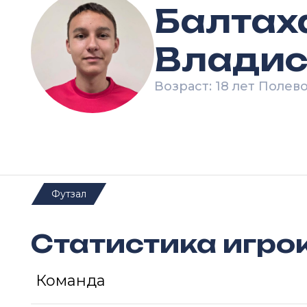
Балтах
Владис
Возраст: 18 лет Полев
Футзал
Статистика игро
Команда