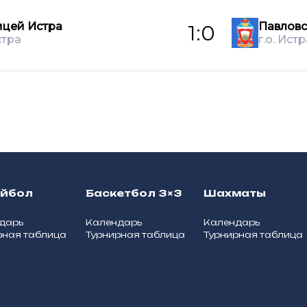
цей Истра
Павлов
1:0
стра
г.о. Истр
ейбол
Баскетбол 3×3
Шахматы
дарь
Календарь
Календарь
рная таблица
Турнирная таблица
Турнирная таблица