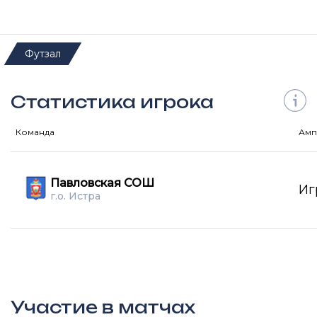
Футзал
Статистика игрока
Команда
Амп
Павловская СОШ
Иг
г.о. Истра
Участие в матчах