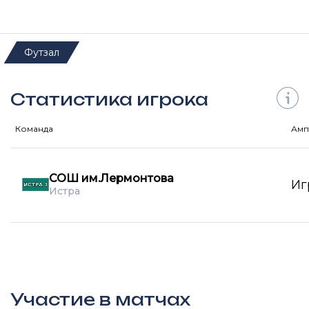
Футзал
Статистика игрока
Команда
Амп
СОШ им.Лермонтова
Иг
Истра
Участие в матчах