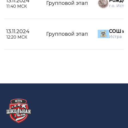
13.11.2024
Рождес
Групповой этап
г.о. Истр
11:40 МСК
13.11.2024
СОШ им
Групповой этап
Истра
12:20 МСК