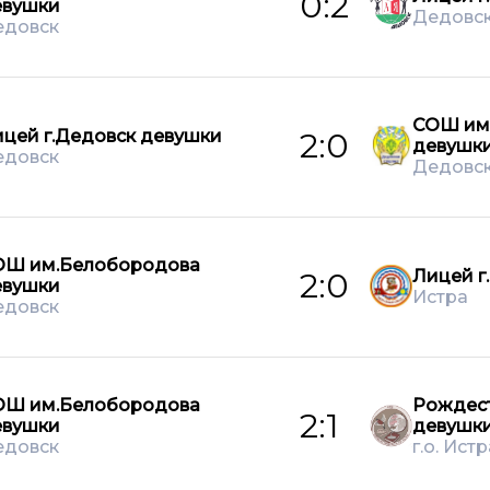
0:2
евушки
Дедовс
едовск
СОШ им
цей г.Дедовск девушки
2:0
девушк
едовск
Дедовс
ОШ им.Белобородова
Лицей г
2:0
евушки
Истра
едовск
ОШ им.Белобородова
Рождес
2:1
евушки
девушк
едовск
г.о. Истр