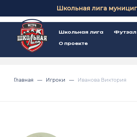
Школьная лига муницип
Школьная лига
Футзал
О проекте
Главная
Игроки
Иванова Виктория