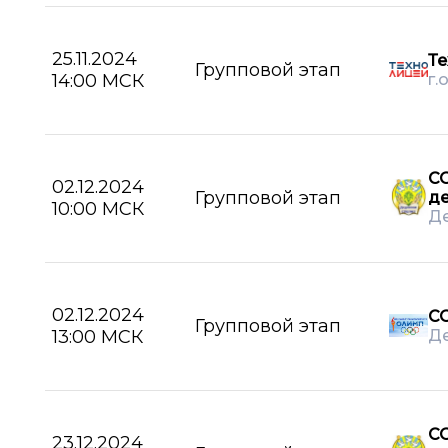
25.11.2024
Те
Групповой этап
14:00 МСК
г.
С
02.12.2024
Групповой этап
д
10:00 МСК
Д
02.12.2024
С
Групповой этап
13:00 МСК
Д
С
23.12.2024