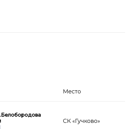
Место
.Белобородова
СК «Гучково»
и
к