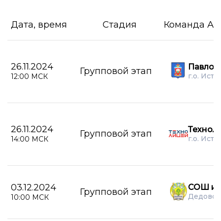
Дата, время
Стадия
Команда А
26.11.2024
Павлов
Групповой этап
г.о. Истр
12:00 МСК
26.11.2024
Технол
Групповой этап
г.о. Истр
14:00 МСК
03.12.2024
СОШ им
Групповой этап
Дедовск
10:00 МСК