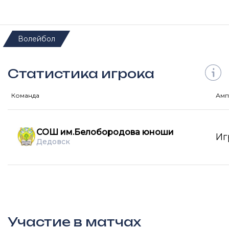
Волейбол
Статистика игрока
Команда
Амп
СОШ им.Белобородова юноши
Иг
Дедовск
Участие в матчах