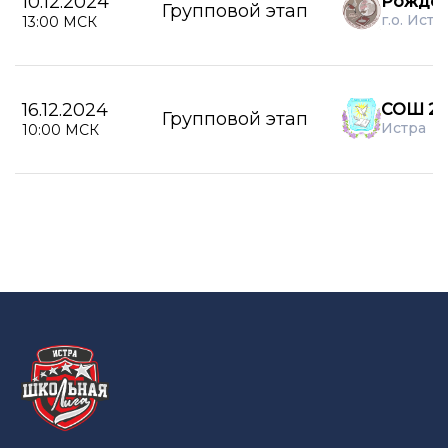
10.12.2024
Рождес
Групповой этап
г.о. Истр
13:00 МСК
16.12.2024
СОШ 2 г
Групповой этап
Истра
10:00 МСК