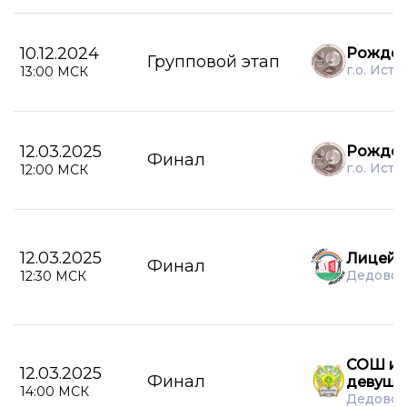
10.12.2024
Рождес
Групповой этап
г.о. Истр
13:00 МСК
12.03.2025
Рождес
Финал
г.о. Истр
12:00 МСК
12.03.2025
Лицей 
Финал
Дедовск
12:30 МСК
СОШ им
12.03.2025
Финал
девушк
14:00 МСК
Дедовск