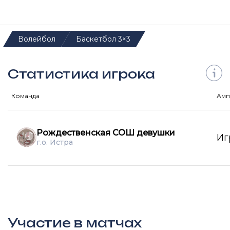
Волейбол
Баскетбол 3×3
Статистика игрока
Команда
Амп
Рождественская СОШ девушки
Иг
г.о. Истра
Участие в матчах