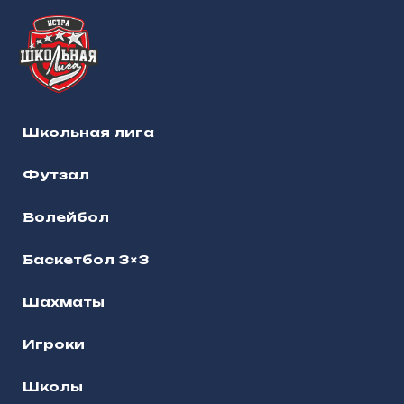
Школьная лига
Футзал
Волейбол
Баскетбол 3×3
Шахматы
Игроки
Школы