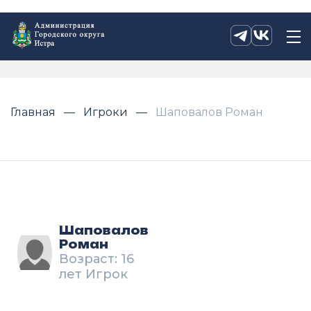
Главная
Игроки
Шаповалов Роман
Шаповалов
Роман
Возраст: 16
лет Игрок