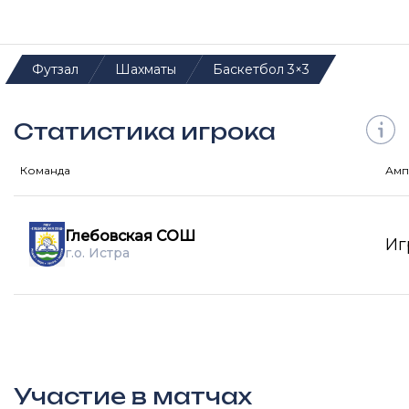
Футзал
Шахматы
Баскетбол 3×3
Статистика игрока
Команда
Амп
Глебовская СОШ
Иг
г.о. Истра
Участие в матчах