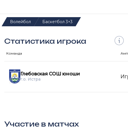
Волейбол
Баскетбол 3×3
Статистика игрока
Команда
Амп
Глебовская СОШ юноши
Иг
г.о. Истра
Участие в матчах