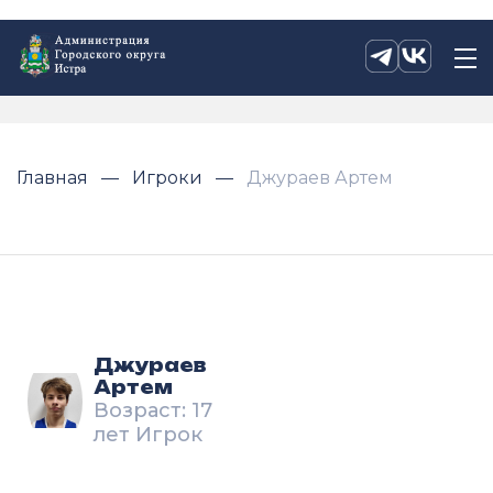
Главная
Игроки
Джураев Артем
Джураев
Артем
Возраст: 17
лет Игрок