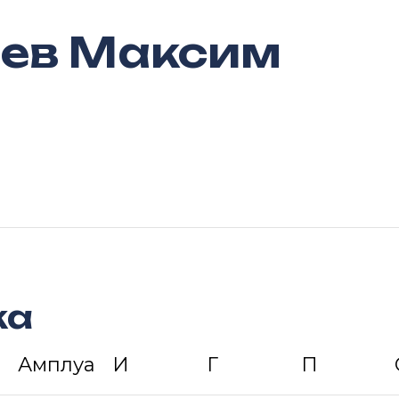
ев Максим
ка
Амплуа
И
Г
П