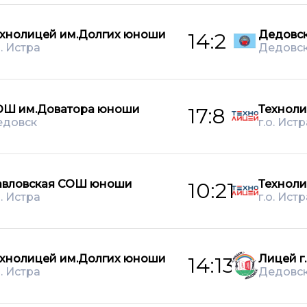
хнолицей им.Долгих юноши
Дедовс
14:2
о. Истра
Дедовс
ОШ им.Доватора юноши
Техноли
17:8
едовск
г.о. Истр
авловская СОШ юноши
Техноли
10:21
о. Истра
г.о. Истр
хнолицей им.Долгих юноши
Лицей г
14:13
о. Истра
Дедовс