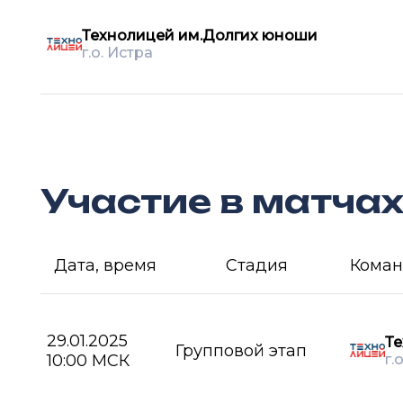
Технолицей им.Долгих юноши
г.о. Истра
Участие в матча
Дата, время
Стадия
Коман
29.01.2025
Те
Групповой этап
10:00 МСК
г.