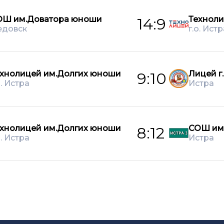
ОШ им.Доватора юноши
Техноли
14:9
едовск
г.о. Истр
хнолицей им.Долгих юноши
Лицей г
9:10
о. Истра
Истра
хнолицей им.Долгих юноши
СОШ им
8:12
о. Истра
Истра