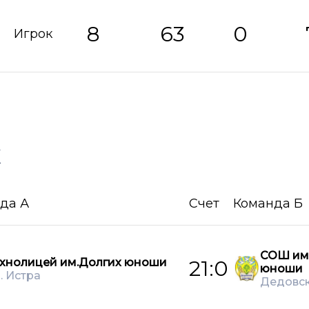
8
63
0
Игрок
х
да А
Счет
Команда Б
СОШ им
хнолицей им.Долгих юноши
21:0
юноши
о. Истра
Дедовс