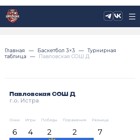
Главная
Баскетбол 3×3
Турнирная
таблица
Павловская СОШ Д
Павловская СОШ Д
г.о. Истра
Очки
Игры
Победы
Поражения
Разница
6
4
2
2
7