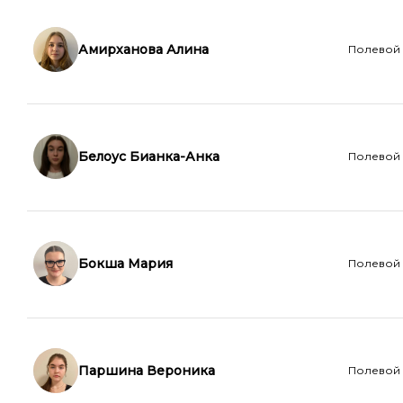
Амирханова Алина
Полевой
Белоус Бианка-Анка
Полевой
Бокша Мария
Полевой
Паршина Вероника
Полевой