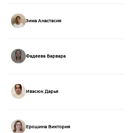
Зима Анастасия
Фадеева Варвара
Ивасюк Дарья
Ерошина Виктория