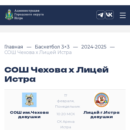
Главная
Баскетбол 3×3
2024-2025
СОШ Чехова х Лицей Истра
СОШ Чехова х Лицей
Истра
17
февраля,
Понедельник
СОШ им.Чехова
Лицей г.Истра
10:20 МСК
девушки
девушки
СК Арена
Истра