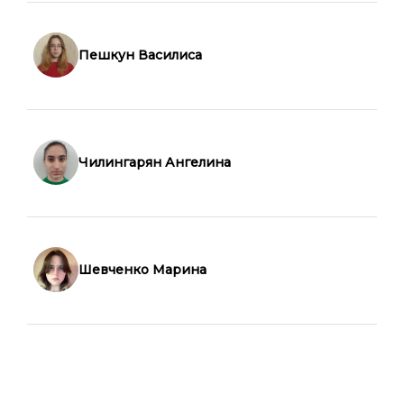
Пешкун Василиса
Чилингарян Ангелина
Шевченко Марина